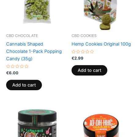
CBD CHOCOLATE
CBD COOKIES
Cannabis Shaped
Hemp Cookies Original 100g
Chocolate 1-Pack Popping
Rated
€
2.99
Candy (35g)
0
out
of
Add to cart
Rated
5
€
6.00
0
out
of
Add to cart
5